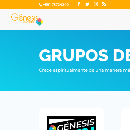
+591 75724240
GRUPOS D
Crece espiritualmente de una manera má